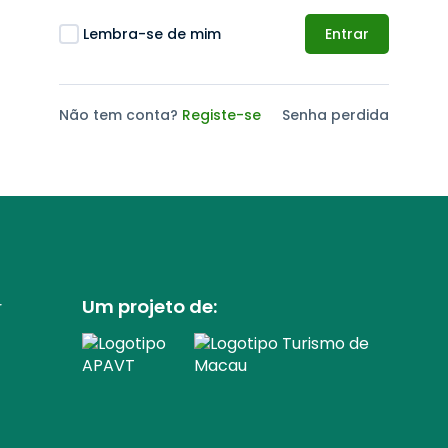
Lembra-se de mim
Entrar
Não tem conta?
Registe-se
Senha perdida
Um projeto de:
r